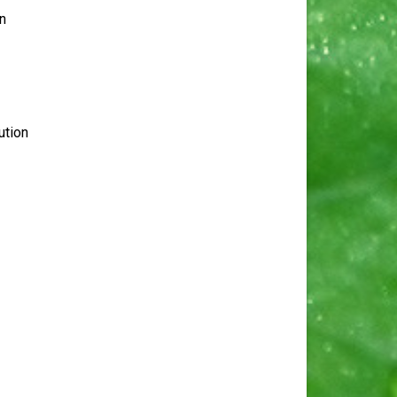
n
ution