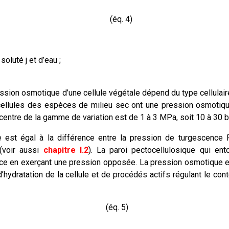
(éq. 4)
luté j et d’eau ;
sion osmotique d’une cellule végétale dépend du type cellulair
cellules des espèces de milieu sec ont une pression osmotiq
 centre de la gamme de variation est de 1 à 3 MPa, soit 10 à 30 b
le est égal à la différence entre la pression de turgescence 
 (voir aussi
chapitre I.2
). La paroi pectocellulosique qui ent
ence en exerçant une pression opposée. La pression osmotique 
’hydratation de la cellule et de procédés actifs régulant le con
q. 5)