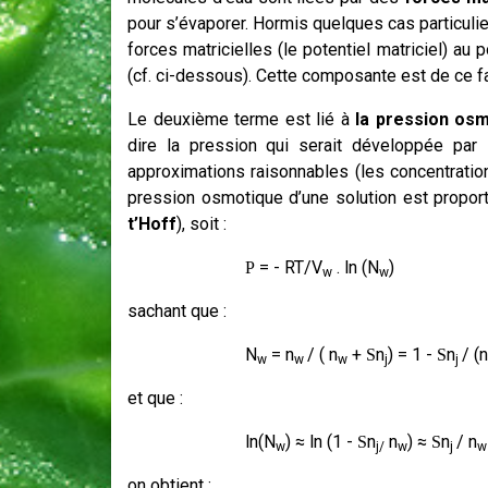
pour s’évaporer. Hormis quelques cas particulier
forces matricielles (le potentiel matriciel) au
(cf. ci-dessous). Cette composante est de ce fa
Le deuxième terme est lié à
la
pression os
dire la pression qui serait développée pa
approximations raisonnables (les concentratio
pression osmotique d’une solution est proport
t’Hoff
), soit :
= - RT/V
. ln (N
)
P
w
w
sachant que :
N
= n
/ ( n
+
n
) = 1 -
n
/ (n
S
S
w
w
w
j
j
et que :
ln(N
)
≈
ln (1 -
n
n
)
≈
n
/ n
S
S
w
j/
w
j
w
on obtient :