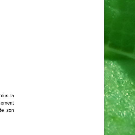
plus la
nnement
 de son