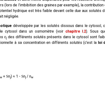
s (lors de l’imbibition des graines par exemple), la contribution
 potentiel hydrique est très faible devant celle due aux solutés 
it négligée.
motique
développée par les solutés dissous dans le cytosol, c
r le cytosol dans un osmomètre (voir
chapitre I.2
). Sous qu
ns c
des différents solutés présents dans le cytosol sont faibl
j
ionnelle à sa concentration en différents solutés (c’est la
loi
+
n
)
≈
1 -
n
/ n
S
S
w
j
j
w