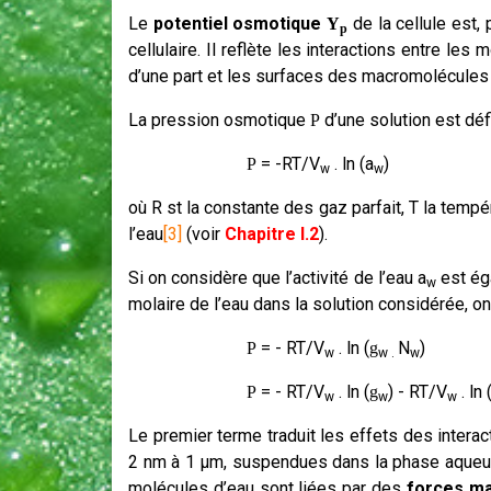
Le
potentiel osmotique
de la cellule est,
Y
p
cellulaire. Il reflète les interactions entre le
d’une part et les surfaces des macromolécules d
La pression osmotique
d’une solution est défi
P
= -RT/V
. ln (a
) 
P
w
w
où R st la constante des gaz parfait, T la tempé
l’eau
[3]
(voir
Chapitre I.2
).
Si on considère que l’activité de l’eau a
est ég
w
molaire de l’eau dans la solution considérée, o
= - RT/V
. ln (
N
)
P
g
w
w .
w
= - RT/V
. ln (
) - RT/V
. ln 
P
g
w
w
w
Le premier terme traduit les effets des interact
2 nm à 1 µm, suspendues dans la phase aqueus
molécules d’eau sont liées par des
forces ma