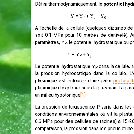
Défini thermodynamiquement, le
potentiel hyd
=
+
+
Y
Y
Y
Y
P
p
A l’échelle de la cellule (quelques dizaines d
soit 0.1 MPa pour 10 mètres de dénivelé). Ai
paramètres,
, le potentiel hydrostatique ou 
Y
P
=
+
(é
Y
Y
Y
P
p
Le potentiel hydrostatique
dans la cellule, 
Y
P
la pression hydrostatique dans la cellule.
plasmique est entourée d’une paroi
pectocell
plasmique d’exploser sous la pression. La paro
un milieu hypotonique
[1]
.
La pression de turgescence P varie dans les c
conditions environnementales où vit la plant
0,6 MPa pour des cellules de racines) à 15-20
comparaison, la pression dans les pneus d’une 