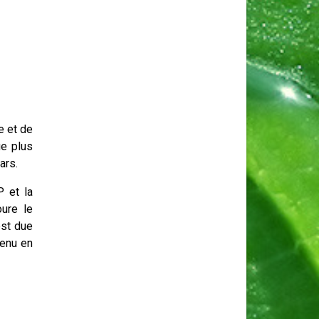
e et de
ue plus
ars.
P et la
oure le
est due
tenu en