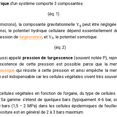
rique
d’un système comporte 3 composantes :
(éq. 1)
g
e microns), la composante gravitationnelle
peut être négligée 
Y
g
nsi, le potentiel hydrique cellulaire dépend essentiellement 
pression de
turgescence
, et
, le potentiel osmotique :
Y
P
q. 2)
aussi appelé
pression de turgescence
(souvent notée P), rep
 L’existence de cette pression est possible parce que la me
ulosique
qui résiste à cette pression et ainsi empêche la me
i est indispensable car les cellules végétales vivent très souve
ellules végétales en fonction de l’organe, du type de cellules
e. Sa gamme s’étend de quelques bars (typiquement 4-6 bar, so
 bars (1,5 – 2 MPa) dans les cellules épidermiques de feuille
voiture est en général de 2 à 3 bars maximum.