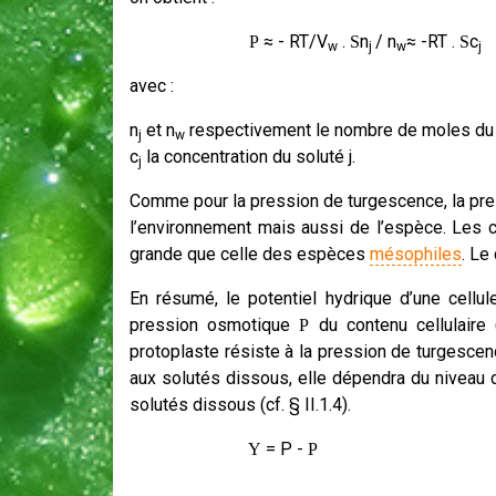
≈
- RT/V
.
n
/ n
≈
-RT .
c
P
S
S
w
j
w
j
avec :
n
et n
respectivement le nombre de moles du so
j
w
c
la concentration du soluté j.
j
Comme pour la pression de turgescence, la pres
l’environnement mais aussi de l’espèce. Les 
grande que celle des espèces
mésophiles
. Le
En résumé, le potentiel hydrique d’une cellu
pression osmotique
du contenu cellulaire
P
protoplaste résiste à la pression de turgesc
aux solutés dissous, elle dépendra du niveau d
solutés dissous (cf. § II.1.4).
= P -
(é
Y
P