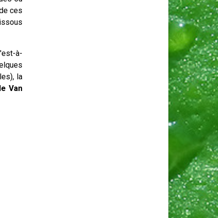
 de ces
dissous
'est-à-
elques
es), la
 de Van