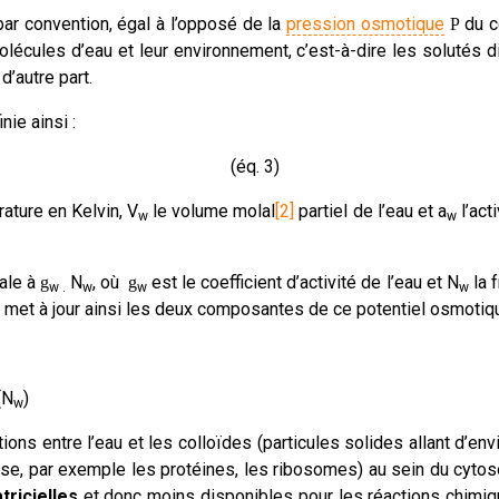
 par convention, égal à l’opposé de la
pression osmotique
du c
P
s molécules d’eau et leur environnement, c’est-à-dire les solutés 
’autre part.
nie ainsi :
(éq. 3)
rature en Kelvin, V
le volume molal
[2]
partiel de l’eau et a
l’act
w
w
ale à
N
, où
est le coefficient d’activité de l’eau et N
la f
g
g
w .
w
w
w
n met à jour ainsi les deux composantes de ce potentiel osmotiqu
(N
)
w
ions entre l’eau et les colloïdes (particules solides allant d’env
e, par exemple les protéines, les ribosomes) au sein du cytos
tricielles
et donc moins disponibles pour les réactions chimi