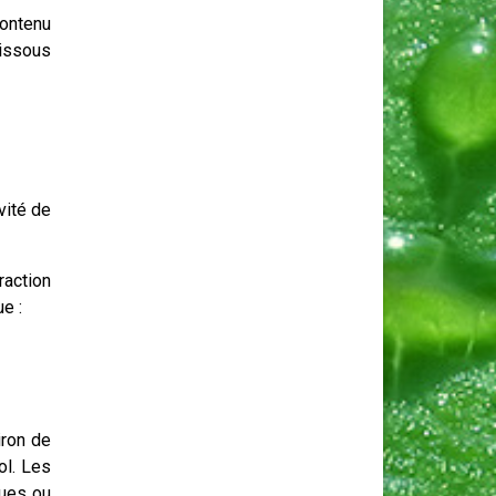
ontenu
dissous
ivité de
raction
e :
iron de
ol. Les
ques ou