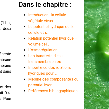
Dans le chapitre :
Introduction : la cellule
végétale vivan...
(1 bar,
Le potentiel hydrique de la
de deux
cellule et s...
Relation potentiel hydrique –
volume cel...
L’osmorégulation
résente
Les transferts d’eau
mbrane
transmembranaires
mbrane
Importance des relations
nt dans
hydriques pour ...
Mesure des composantes du
potentiel hydr...
 et des
Références bibliographiques
it 0,4-
s. Pour