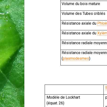
Volume du bois mature
Volume des Tubes criblés
Résistance axiale du
Phlo
Résistance axiale du
Xylè
Résistance radiale moyenne
Résistance radiale moyen
(
plasmodesmes
)
E
Modèle de Lockhart
p
(équat. 26)