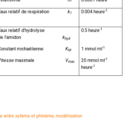
-1
Taux relatif de respiration
k
0.004 heure
1
-1
aux relatif d’hydrolyse
0.5 heure
de l’amidon
k
hyd
-1
Constant michaélienne
K
1 mmol ml
M
-1
Vitesse maximale
V
20 mmol ml
max
-1
heure
age entre xylème et phloème, modélisation