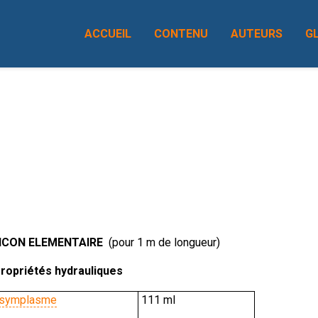
ACCUEIL
CONTENU
AUTEURS
G
ONCON ELEMENTAIRE
(pour 1 m de longueur)
ropriétés hydrauliques
symplasme
111 ml