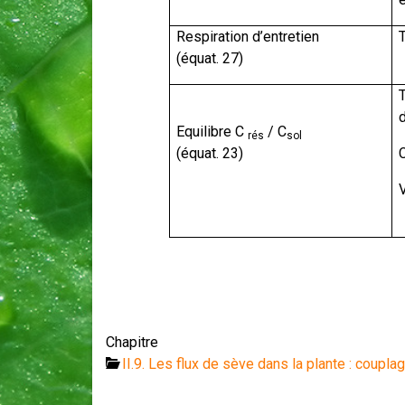
Respiration d’entretien
(équat. 27)
T
Equilibre C
/ C
rés
sol
(équat. 23)
Chapitre
II.9. Les flux de sève dans la plante : coupl