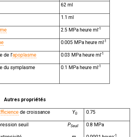
62 ml
1.1 ml
-1
ème
2.5 MPa heure ml
-1
me
0.005 MPa heure ml
-1
 de l’
apoplasme
0.03 MPa heure ml
-1
ne du symplasme
0.1 MPa heure ml
Autres propriétés
fficience
de croissance
Y
0.75
G
ression seuil
P
0.8 MPa
Seuil
-1
extensivité
m
0.0001 heure