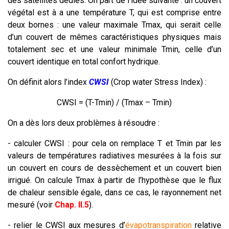
des satellites dédiés. On part de l’idée suivante : un couvert
végétal est à a une température T, qui est comprise entre
deux bornes : une valeur maximale Tmax, qui serait celle
d’un couvert de mêmes caractéristiques physiques mais
totalement sec et une valeur minimale Tmin, celle d’un
couvert identique en total confort hydrique.
On définit alors l’index
CWSI
(Crop water Stress Index) :
CWSI = (T-Tmin) / (Tmax – Tmin)
On a dès lors deux problèmes à résoudre :
- calculer CWSI : pour cela on remplace T et Tmin par les
valeurs de températures radiatives mesurées à la fois sur
un couvert en cours de dessèchement et un couvert bien
irrigué. On calcule Tmax à partir de l’hypothèse que le flux
de chaleur sensible égale, dans ce cas, le rayonnement net
mesuré (voir
Chap. II.5
).
- relier le CWSI aux mesures d’
évapotranspiration
relative