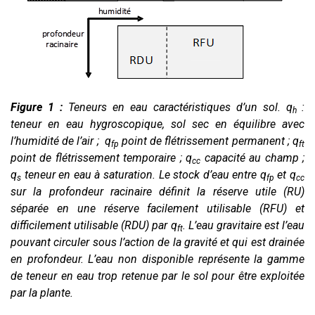
Figure 1 :
Teneurs en eau caractéristiques d’un sol.
q
:
h
teneur en eau hygroscopique,
sol sec en équilibre avec
l’humidité de l’air ;
q
point de flétrissement permanent ;
q
fp
ft
point de flétrissement temporaire ;
q
capacité au champ ;
cc
q
teneur en eau à saturation. Le stock d’eau entre
q
et
q
s
fp
cc
sur la profondeur racinaire définit la réserve utile (RU)
séparée en une réserve facilement utilisable (RFU) et
difficilement utilisable (RDU) par
q
. L’eau gravitaire est l’eau
ft
pouvant circuler sous l’action de la gravité et qui est drainée
en profondeur. L’eau non disponible représente la gamme
de teneur en eau trop retenue par le sol pour être exploitée
par la plante.