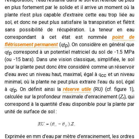
en plus fortement par le solide et il arrive un moment où la
plante n’est plus capable d’extraire cette eau trop liée au
sol, et donc ne peut plus satisfaire la transpiration et flétrit
sans possibilité de récupération. La teneur en eau
correspondant à cet état est nommée
point de
flétrissement permanent
(
). On considère en général que
q
fp
correspond à un potentiel matriciel du sol de -1.5 MPa
q
fp
(ou -15 bars). Dans une vision classique, simplifiée, le sol
pour la plante peut donc être considéré comme un réservoir
d’eau avec un niveau haut, maximal, égal à
et un niveau
q
cc
minimal, où la plante ne peut plus extraire l’eau du sol, égal
à
. On définit ainsi la
réserve utile
(RU)
(cf. figure 1),
q
fp
calculée sur la profondeur maximale d’enracinement (
Z
), qui
r
correspond à la quantité d’eau disponible pour la plante par
unité de surface de sol :
Exprimée en mm d’eau par mètre d’enracinement, les ordres