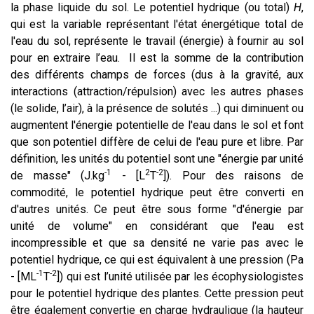
la phase liquide du sol. Le potentiel hydrique (ou total)
H
,
qui est la variable représentant l'état énergétique total de
l'eau du sol, représente le travail (énergie) à fournir au sol
pour en extraire l’eau. Il est la somme de la contribution
des différents champs de forces (dus à la gravité, aux
interactions (attraction/répulsion) avec les autres phases
(le solide, l’air), à la présence de solutés ...) qui diminuent ou
augmentent l'énergie potentielle de l'eau dans le sol et font
que son potentiel diffère de celui de l'eau pure et libre. Par
définition, les unités du potentiel sont une "énergie par unité
-1
2
-2
de masse" (J.kg
- [L
T
]). Pour des raisons de
commodité, le potentiel hydrique peut être converti en
d'autres unités. Ce peut être sous forme "d'énergie par
unité de volume" en considérant que l'eau est
incompressible et que sa densité ne varie pas avec le
potentiel hydrique, ce qui est équivalent à une pression (Pa
-1
-2
- [ML
T
]) qui est l’unité utilisée par les écophysiologistes
pour le potentiel hydrique des plantes. Cette pression peut
être également convertie en charge hydraulique (la hauteur