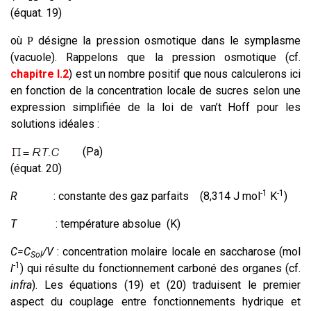
(équat. 19)
où
désigne la pression osmotique dans le symplasme
P
(vacuole). Rappelons que la pression osmotique (cf.
chapitre I.2
) est un nombre positif que nous calculerons ici
en fonction de la concentration locale de sucres selon une
expression simplifiée de la loi de van’t Hoff pour les
solutions idéales :
(Pa)
(équat. 20)
-1
-1
R
: constante des gaz parfaits (8,314 J mol
K
)
T
: température absolue (K)
C=C
/V
: concentration molaire locale en saccharose (mol
Sol
-1
l
) qui résulte du fonctionnement carboné des organes (cf.
infra
). Les équations (19) et (20) traduisent le premier
aspect du couplage entre fonctionnements hydrique et