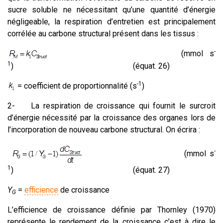
sucre soluble ne nécessitant qu’une quantité d’énergie
négligeable, la respiration d’entretien est principalement
corrélée au carbone structural présent dans les tissus :
-
(mmol s
1
) (équat. 26)
-1
= coefficient de proportionnalité (s
)
2-
La respiration de croissance qui fournit le surcroit
d’énergie nécessité par la croissance des organes lors de
l’incorporation de nouveau carbone structural. On écrira :
-
(mmol s
1
) (équat. 27)
Y
=
efficience
de croissance
G
L’efficience de croissance définie par Thornley (1970)
représente le rendement de la croissance c’est à dire le