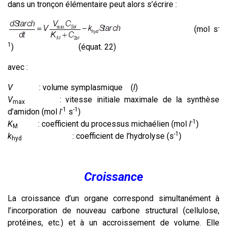
dans un tronçon élémentaire peut alors s’écrire :
-
(mol s
1
) (équat. 22)
avec :
V
: volume symplasmique (
l
)
V
: vitesse initiale maximale de la synthèse
max
-1
-1
d’amidon (mol
l
s
)
-1
K
: coefficient du processus michaélien (mol
l
)
M
-1
k
: coefficient de l’hydrolyse (s
)
hyd
Croissance
La croissance d’un organe correspond simultanément à
l’incorporation de nouveau carbone structural (cellulose,
protéines, etc.) et à un accroissement de volume. Elle