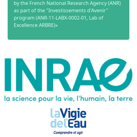
by the French National Research Agency (ANR)
as part of the "Investissements d'Avenir"
program (ANR-11-LABX-0002-01, Lab of
Excellence ARBRE)»