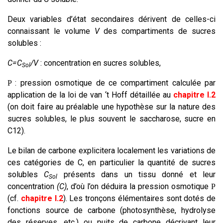
Deux variables d’état secondaires dérivent de celles-ci
connaissant le volume
V
des compartiments de sucres
solubles :
C=C
/V
: concentration en sucres solubles,
Sol
: pression osmotique de ce compartiment calculée par
P
application de la loi de van ‘t Hoff détaillée au
chapitre I.2
(on doit faire au préalable une hypothèse sur la nature des
sucres solubles, le plus souvent le saccharose, sucre en
C12).
Le bilan de carbone explicitera localement les variations de
ces catégories de C, en particulier la quantité de sucres
solubles
C
présents dans un tissu donné et leur
Sol
concentration
(C)
, d’où l’on déduira la pression osmotique
P
(cf.
chapitre I.2
). Les tronçons élémentaires sont dotés de
fonctions source de carbone (photosynthèse, hydrolyse
des réserves, etc.) ou puits de carbone décrivant leur