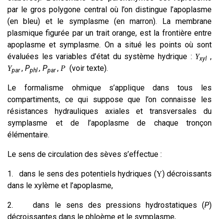
par le gros polygone central où l’on distingue l’apoplasme
(en bleu) et le symplasme (en marron). La membrane
plasmique figurée par un trait orange, est la frontière entre
apoplasme et symplasme. On a situé les points où sont
évaluées les variables d’état du système hydrique :
,
Y
xyl
,
P
, P
,
(voir texte).
Y
P
par
phl
par
Le formalisme ohmique s’applique dans tous les
compartiments, ce qui suppose que l’on connaisse les
résistances hydrauliques axiales et transversales du
symplasme et de l’apoplasme de chaque tronçon
élémentaire.
Le sens de circulation des sèves s’effectue :
1.
dans le sens des potentiels hydriques (
) décroissants
Y
dans le xylème et l’apoplasme,
2.
dans le sens des pressions hydrostatiques (
P
)
décroissantes dans le phloème et le symplasme,