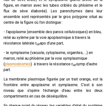
figure, en marron avec les tubes criblés du phloème et le
flux de sève élaborée). Les parenchymes dans leur
ensemble sont représentés par le gros polygone situé au
centre de la figure où l’on distingue :
- l’apoplasme (ensemble des parois cellulosiques) en bleu,
relié au xylème par la voie apoplasmique à travers la
résistance latérale r
apo d’une part,
lat
- le symplasme (vacuole, cytoplasme, organites, …) en
marron, relié au phloème par la voie symplasmique
(
plasmodesmes
) à travers la résistance r
symp d’autre
lat
part.
La membrane plasmique figurée par un trait orange, est la
frontière entre apoplasme et symplasme. C’est à son
niveau que s’opère l’échange d’eau entre les deux
compartiments en cas de déséquilibre.
En chaque point du réseau, les variables d’état du système