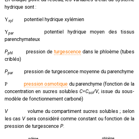
hydrique sont :
potentiel hydrique xylémien
Y
xyl
potentiel hydrique moyen des tissus
Y
par
parenchymateux
P
pression de
turgescence
dans le phloème (tubes
phl
criblés)
P
pression de turgescence moyenne du parenchyme
par
pression osmotique
du parenchyme (fonction de la
P
concentration en sucres solubles
C=C
/V
, issue du sous-
sol
modèle de fonctionnement carboné)
V
volume du compartiment sucres solubles ; selon
les cas
V
sera considéré comme constant ou fonction de la
pression de turgescence
P
.