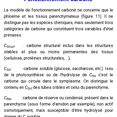
Le modèle de fonctionnement carboné ne concerne que le
phloème et les tissus parenchymateux (figure 11). Il ne
distingue pas les espèces chimiques, mais seulement trois
catégories de carbone qui constituent trois variables d’état
primaires :
C
: carbone structural inclus dans les structures
Struct
stables et plus ou moins permanentes des tissus
(cellulose, protéines structurales, …),
C
: carbone soluble (glucose, saccharose, etc.). Issu
Sol
de la photosynthèse ou de l’hydrolyse de
C
c’est le
res
carbone qui circule dans le symplasme. On distingue le
contenu en
C
des tubes criblés et celui du parenchyme,
Sol
C
: carbone de réserve ou condensé, présent dans le
Res
parenchyme (sous forme d’amidon par exemple), non actif
osmotiquement, mais susceptible d’être hydrolysé pour
donner du C soluble.