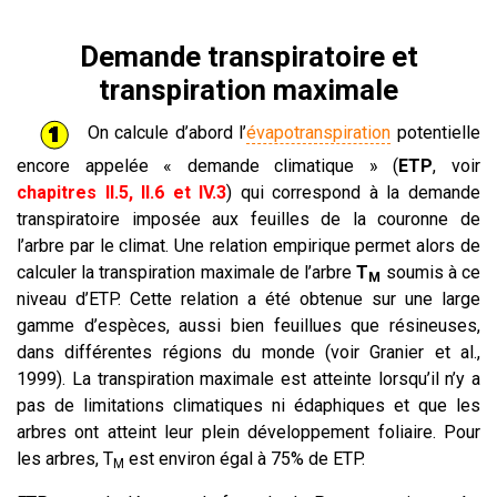
Demande transpiratoire et
transpiration maximale
On calcule d’abord l’
évapotranspiration
potentielle
encore appelée « demande climatique » (
ETP
, voir
chapitres II.5, II.6 et IV.3
) qui correspond à la demande
transpiratoire imposée aux feuilles de la couronne de
l’arbre par le climat. Une relation empirique permet alors de
calculer la transpiration maximale de l’arbre
T
soumis à ce
M
niveau d’ETP. Cette relation a été obtenue sur une large
gamme d’espèces, aussi bien feuillues que résineuses,
dans différentes régions du monde (voir Granier et al.,
1999). La transpiration maximale est atteinte lorsqu’il n’y a
pas de limitations climatiques ni édaphiques et que les
arbres ont atteint leur plein développement foliaire. Pour
les arbres, T
est environ égal à 75% de ETP.
M