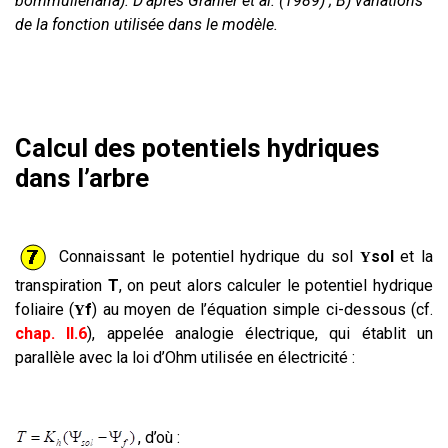
bornmulleriana). D’après Granier et al. (1989) ; B) variations
de la fonction utilisée dans le modèle.
Calcul des potentiels hydriques
dans l’arbre
Connaissant le potentiel hydrique du sol
sol
et la
Y
transpiration
T
, on peut alors calculer le potentiel hydrique
foliaire (
f
) au moyen de l’équation simple ci-dessous (cf.
Y
chap. II.6
), appelée analogie électrique, qui établit un
parallèle avec la loi d’Ohm utilisée en électricité :
, d’où :