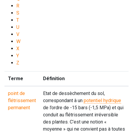
R
S
T
U
V
W
X
Y
Z
Terme
Définition
point de
Etat de dessèchement du sol,
flétrissement
correspondant à un
potentiel hydrique
permanent
de l’ordre de -15 bars (-1,5 MPa) et qui
conduit au flétrissement irréversible
des plantes. C’est une notion «
moyenne » qui ne convient pas à toutes