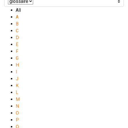
All
A
B
C
D
E
F
G
H
I
J
K
L
M
N
O
P
Q