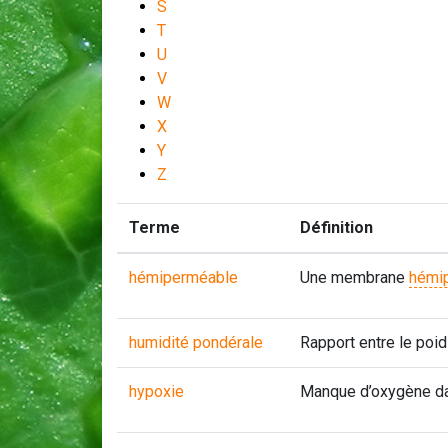
S
T
U
V
W
X
Y
Z
Terme
Définition
hémiperméable
Une membrane
hémi
humidité pondérale
Rapport entre le poid
hypoxie
Manque d’oxygène dan