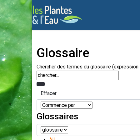
Glossaire
Chercher des termes du glossaire (expression r
Glossaires
All