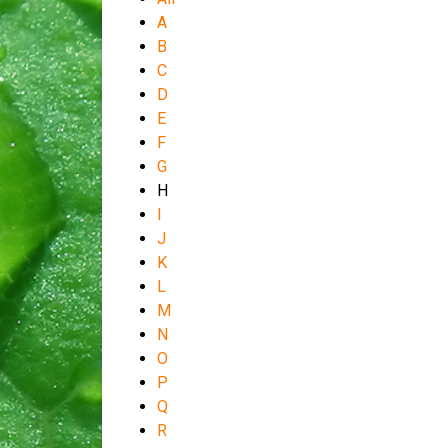
A
B
C
D
E
F
G
H
I
J
K
L
M
N
O
P
Q
R