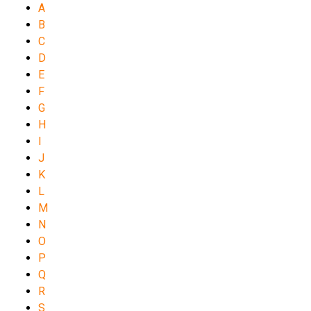
A
B
C
D
E
F
G
H
I
J
K
L
M
N
O
P
Q
R
S