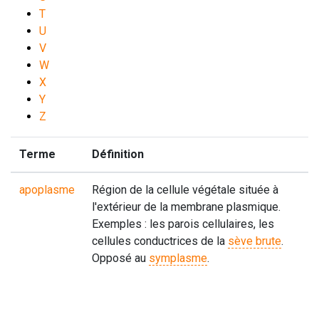
T
U
V
W
X
Y
Z
Terme
Définition
apoplasme
Région de la cellule végétale située à
l'extérieur de la membrane plasmique.
Exemples : les parois cellulaires, les
cellules conductrices de la
sève brute
.
Opposé au
symplasme
.