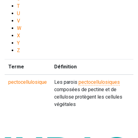
T
U
V
W
X
Y
Z
Terme
Définition
pectocellulosique
Les parois
pectocellulosiques
composées de pectine et de
cellulose protègent les cellules
végétales