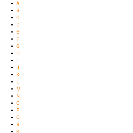
A
B
C
D
E
F
G
H
I
J
K
L
M
N
O
P
Q
R
S