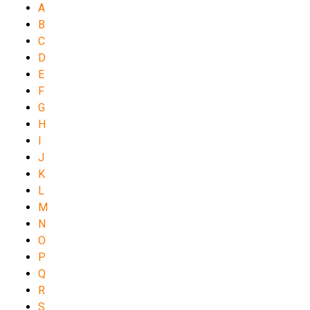
A
B
C
D
E
F
G
H
I
J
K
L
M
N
O
P
Q
R
S