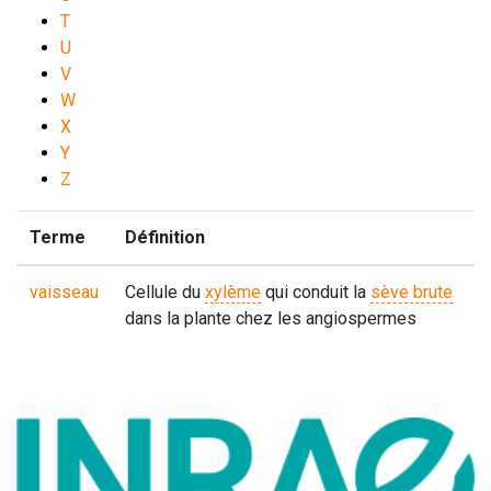
T
U
V
W
X
Y
Z
Terme
Définition
vaisseau
Cellule du
xylème
qui conduit la
sève brute
dans la plante chez les angiospermes